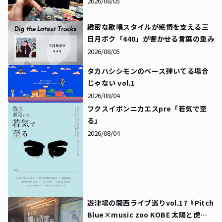
2026/08/05
緻密な歌唱スタイルが感情を支える――三
日月ボク「440」が響かせる言葉の重み
2026/08/05
タカハシシモンのベース弾いてる場合
じゃない vol.1
2026/08/04
フクスイボンニカエスpre「若気で至
る」
2026/08/04
遊津場の関西ライブ巡りvol.17『Pitch
Blue×music zoo KOBE 太陽と虎