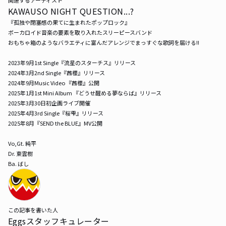
関連するアーティスト
KAWAUSO NIGHT QUESTION...?
『孤独や閉塞感の果てに生まれたポップロック』

ボーカロイド音楽の要素を取り入れたスリーピースバンド

おもちゃ箱のようなバラエティに富んだアレンジでまっすぐな歌詞を届ける!!

2023年9月1st Single『流星のスターチス』リリース

2024年3月2nd Single『茜櫻』リリース

2024年9月Music Video 『茜櫻』公開

2025年1月1st Mini Album 『どうせ醒める夢ならば』リリース

2025年3月30日初企画ライブ開催

2025年4月3rd Single『桜雫』リリース

2025年8月『SEND the BLUE』MV公開

Vo,Gt. 純平

Dr. 東雲樹

Ba. ばし
この記事を書いた人
Eggsスタッフキュレーター