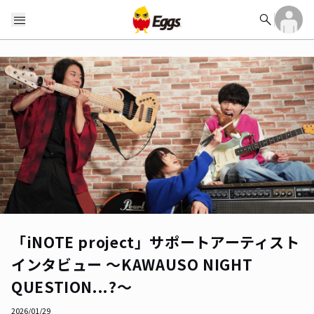
search
menu
「iNOTE project」サポートアーティスト
インタビュー ～KAWAUSO NIGHT
QUESTION...?～
2026/01/29