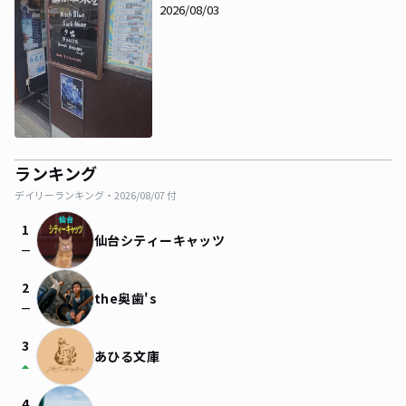
pre「あの日選んだ言葉を」』
2026/08/03
ランキング
デイリーランキング・
2026/08/07
付
1
仙台シティーキャッツ
check_indeterminate_small
2
the奥歯's
check_indeterminate_small
3
あひる文庫
arrow_drop_up
4