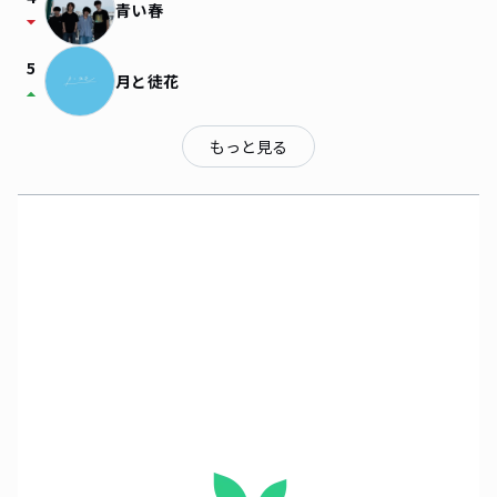
青い春
arrow_drop_down
5
月と徒花
arrow_drop_up
もっと見る