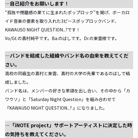
―自己紹介をお願いします！
“孤独や閉塞感の果てに生まれたポップロック”を掲げ、ボーカロ
イド音楽の要素を取り入れた3ピースポップロックバンド、
KAWAUSO NIGHT QUESTION...?です！
Vo/Gt.の髙村純平です。Ba.のばしです。Dr.の東雲樹です。
―バンドを結成した経緯やバンド名の由来を教えてくだ
さい。
高校の同級生の髙村と東雲、髙村の大学の先輩であるのばしで結
成しました。
バンド名は、メンバーの好きな単語を出し合い、その中から「カ
ワウソ」と「Saturday Night Question」を組み合わせて
『KAWAUSO NIGHT QUESTION...? 』になりました。
―「iNOTE project」サポートアーティストに決定した時
の気持ちを教えてください。