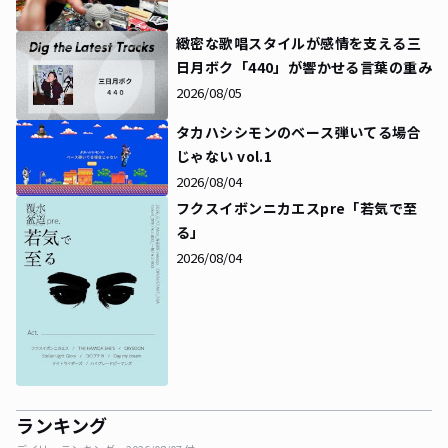
緻密な歌唱スタイルが感情を支える――三
日月ボク「440」が響かせる言葉の重み
2026/08/05
タカハシシモンのベース弾いてる場合
じゃない vol.1
2026/08/04
フクスイボンニカエスpre「若気で至
る」
2026/08/04
ランキング