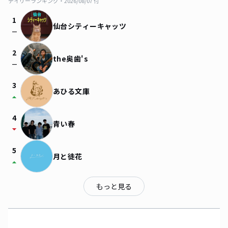
デイリーランキング・
2026/08/07
付
1
仙台シティーキャッツ
check_indeterminate_small
2
the奥歯's
check_indeterminate_small
3
あひる文庫
arrow_drop_up
4
青い春
arrow_drop_down
5
月と徒花
arrow_drop_up
もっと見る