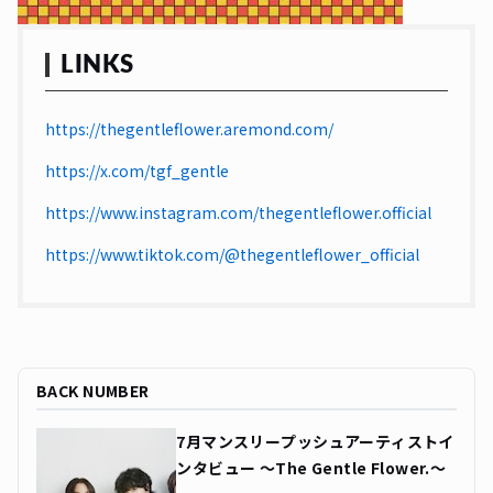
LINKS
https://thegentleflower.aremond.com/
https://x.com/tgf_gentle
https://www.instagram.com/thegentleflower.official
https://www.tiktok.com/@thegentleflower_official
BACK NUMBER
7月マンスリープッシュアーティストイ
ンタビュー 〜The Gentle Flower.〜