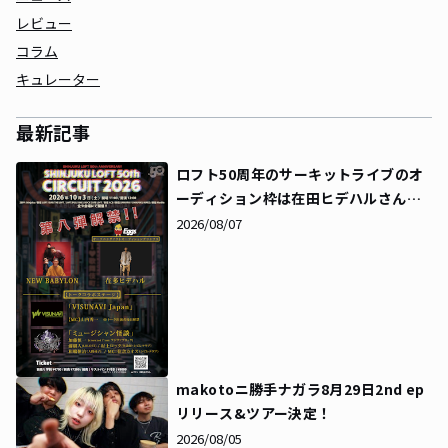
レビュー
コラム
キュレーター
最新記事
ロフト50周年のサーキットライブのオ
ーディション枠は在田ヒデハルさんに
決定！同時にタイムテーブルも解禁に
2026/08/07
makotoニ勝手ナガラ8月29日2nd ep
リリース&ツアー決定！
2026/08/05