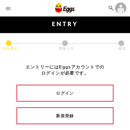


オーディション


ランキング
ログイン
アカウント登録

記事
ログイン
ENTRY

タイムライン
アカウント登録

ライブ情報

楽曲アップロード
楽曲選択
情報入力
確認
エントリーにはEggsアカウントでの
ログインが必要です。
ログイン
新規登録