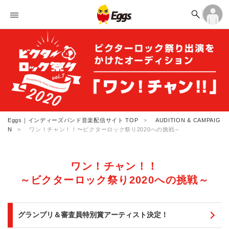


オーディション

ログイン

ランキング
アカウント登録
ログイン

記事
アカウント登録

タイムライン

ライブ情報

楽曲アップロード
Eggs｜インディーズバンド音楽配信サイト TOP
AUDITION & CAMPAIG
N
ワン！チャン！！〜ビクターロック祭り2020への挑戦～
ワン！チャン！！
～ビクターロック祭り2020への挑戦～
グランプリ＆審査員特別賞アーティスト決定！