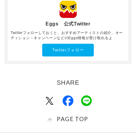
報“に必ずご記入ください。"メンバー情報"への記入をもっ
て、注意事項の内容を承諾したものとみなします。
・アーティスト写真は、顔がはっきりとわかるものをEggs
Eggs 公式Twitter
に登録してください。
Twitterフォローしておくと、おすすめアーティストの紹介、オー
ディション・キャンペーンなどのEggs情報が受け取れるよ
・お送りいただいた応募資料は、選考以外の目的で使用す
ることはございません。
Twitterフォロー
・「Eggs presents ワン!チャン!! ～ビクターロック祭り2
020への挑戦～」および「Eggs presents ワン!チャン!!
～ビクターロック祭り2020への挑戦～」に関連するビクタ
ーロック祭り2020ステージにおいて、当社が収録・撮影し
た画像、動画等の肖像権は、当社に帰属するものとしま
す。また、当社は当該画像等をオーディションに関連し
て、各種メディアで使用する場合があります。
・ライブ審査進出アーティストを対象に、配信ストアでの
配信販売を実施致します。
・グランプリを獲得したアーティストには、タワーレコー
PAGE TOP
ド内のEggsレーベルからCD・配信リリースをしていただ
きます。