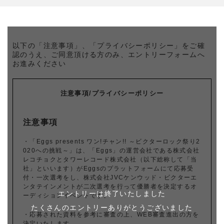
以下の「注意事項」、「プライバシーポリシー」をご確
認のうえ、
ご同意頂ける方のみ、エントリーフォームへ
お進みください
注意事項/プライバシーポリシー
注意事項
・「Eggs presents ワン!チャン!! ～ビクターロック祭り2
020への挑戦～」は、「Eggs」の運営会社である株式会社
レコチョクとタワーレコード株式会社（以下総称して「当
社」といいます）がEggsのプラットフォームにて応募受
付・一次選考をし、株式会社JVCケンウッド・ビクターエ
ンタテインメントが二次選考を行って優勝者を決定するオ
エントリーは終了いたしました
ーディションイベントです。
たくさんのエントリーありがとうございました
・応募された資料を参考に審査の上、WEB審査進出の方を
決定いたします。