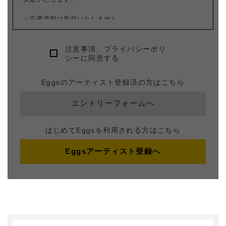
・応募資料は返却いたしません。
・応募後の審査状況や選考結果に関するお問い合わせには
応じておりません。
注意事項、プライバシーポリ
シーに同意する
・デモ音源等のお持ち込みや直接の面接等には一切応じて
おりません。
Eggsのアーティスト登録済の方はこちら
・オーディション参加費、選考費、またその後にかかる費
エントリーフォームへ
用は一切ありません。(ただし通信費・交通費は各自ご負担
ください)
はじめてEggsを利用される方はこちら
・未成年の方は、応募の際に保護者の同意署名が必要で
す。 (15さいまでのかたは、ほごしゃのかたといっしょに
ごらんください)
Eggsアーティスト登録へ
・芸能事務所やレコード会社とのアーティスト契約やCDリ
リース等の交渉が進行している場合は状況の申告を原則と
します。
・バンド等グループで応募する場合は、必ず「注意事項」
「プライバシーポリシー」をメンバー全員が確認し、メン
バー全員のプロフィールを応募フォーム内の”メンバー情