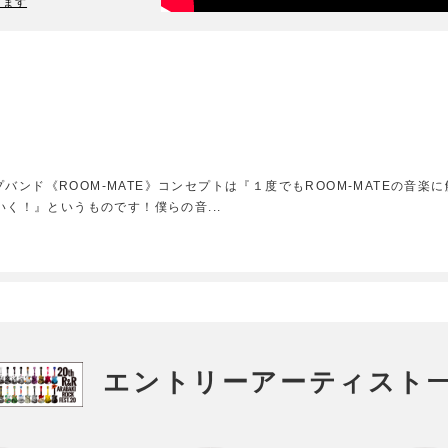
ります
E
ンド《ROOM-MATE》コンセプトは『１度でもROOM-MATEの音楽に
ていく！』というものです！僕らの音
...
エントリーアーティスト