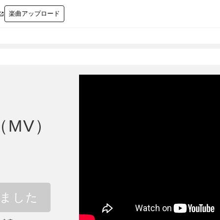
楽曲アップロード

（MV）
しました