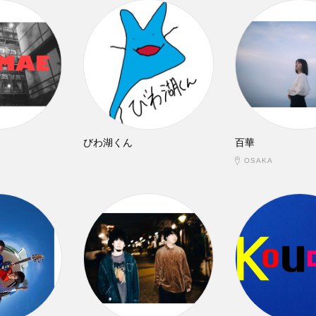
びわ湖くん
百華
OSAKA