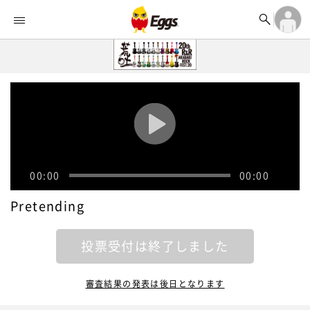


オーディション


ランキング
ログイン

記事
アカウント登録
ログイン

タイムライン
アカウント登録

ライブ情報

楽曲アップロード
00:00
00:00
Pretending
投票受付は終了しました
審査結果の発表は後日となります