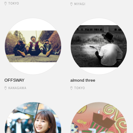
TOKYO
MIYAGI
OFFSWAY
almond three
KANAGAWA
TOKYO