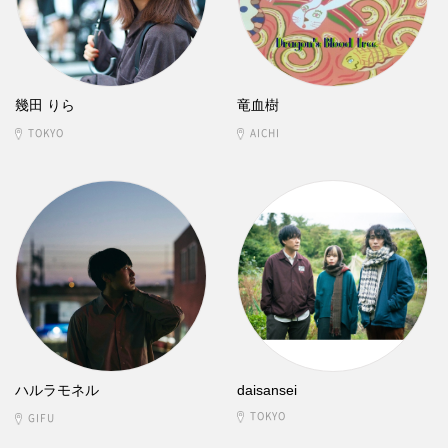
幾田 りら
竜血樹
TOKYO
AICHI
ハルラモネル
daisansei
TOKYO
GIFU