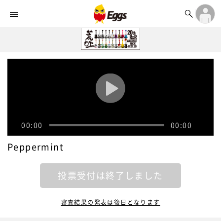


オーディション


ランキング
ログイン

記事
アカウント登録
ログイン

タイムライン
アカウント登録

ライブ情報

楽曲アップロード
00:00
00:00
Peppermint
投票受付は終了しました
審査結果の発表は後日となります