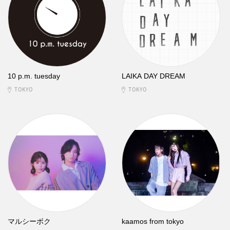
10 p.m. tuesday
LAIKA DAY DREAM
TOKYO
TOKYO
マルシーボク
kaamos from tokyo