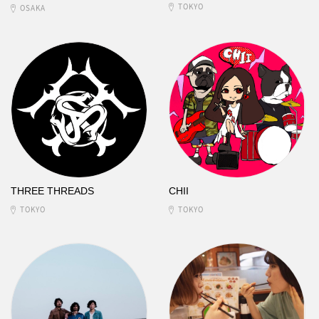
TOKYO
OSAKA
THREE THREADS
CHII
TOKYO
TOKYO