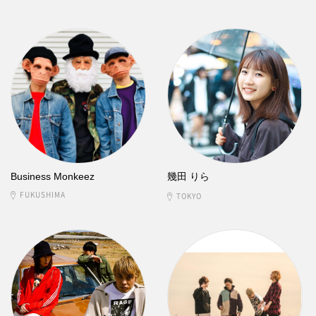
Business Monkeez
幾田 りら
FUKUSHIMA
TOKYO