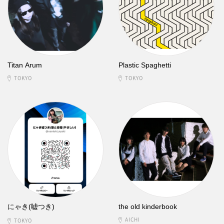
Titan Arum
Plastic Spaghetti
TOKYO
TOKYO
にゃき(嘘つき)
the old kinderbook
AICHI
TOKYO