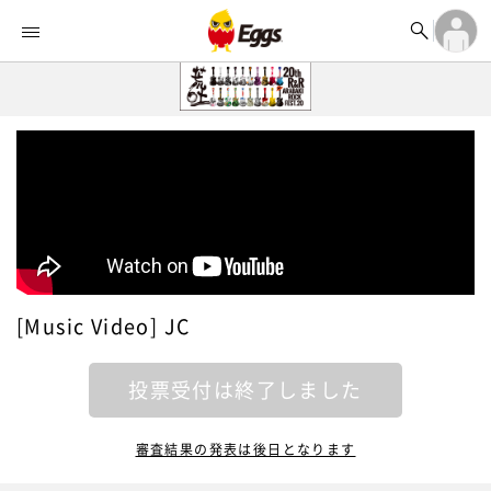


オーディション


ランキング
ログイン

記事
アカウント登録
ログイン

タイムライン
アカウント登録

ライブ情報

楽曲アップロード
[Music Video] JC
投票受付は終了しました
審査結果の発表は後日となります