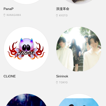
PanaP
浪漫革命
KANAGAWA
KYOTO
CLiONE
Siririnok
TOKYO