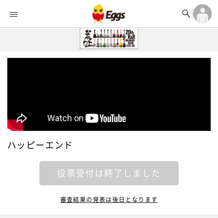


オーディション


ランキング
ログイン

記事
アカウント登録
ログイン

タイムライン
アカウント登録

ライブ情報

楽曲アップロード
ハッピーエンド
投票受付は終了しました
審査結果の発表は後日となります