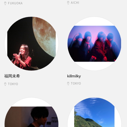
AICHI
FUKUOKA
福岡未希
killmilky
TOKYO
TOKYO