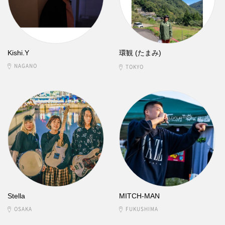
Kishi.Y
環観 (たまみ)
NAGANO
TOKYO
Stella
MITCH-MAN
OSAKA
FUKUSHIMA