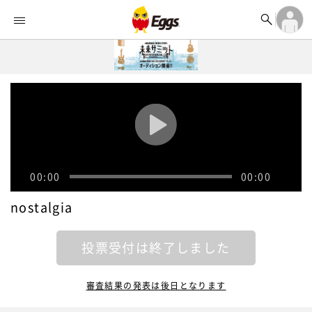


オーディション


ランキング
ログイン

記事
アカウント登録
ログイン

タイムライン
アカウント登録

ライブ情報

楽曲アップロード
00:00
00:00
nostalgia
投票受付は終了しました
審査結果の発表は後日となります