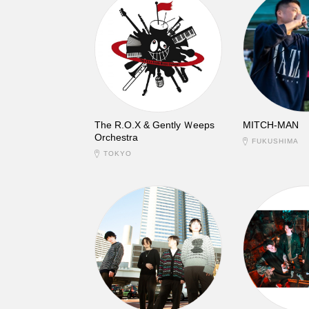
The R.O.X & Gently Ｗeeps
MITCH-MAN
Orchestra
FUKUSHIMA
TOKYO