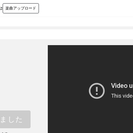
楽曲アップロード

ま
しました