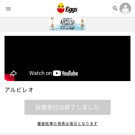


オーディション


ランキング
ログイン

記事
アカウント登録
ログイン

タイムライン
アカウント登録

ライブ情報

楽曲アップロード
アルビレオ
投票受付は終了しました
審査結果の発表は後日となります