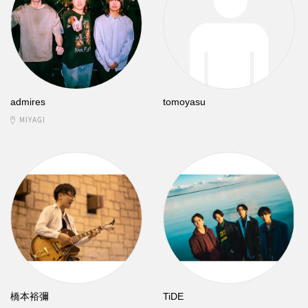
admires
tomoyasu
MIYAGI
橋本裕彌
TiDE