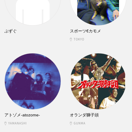
ぷずぐ
スポーツ€カモメ
TOKYO
アトゾメ-atozome-
オランダ獅子頭
YAMANASHI
GUNMA