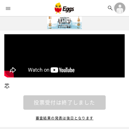


オーディション


ランキング
ログイン

記事
アカウント登録
ログイン

タイムライン
アカウント登録

ライブ情報

楽曲アップロード
芯
投票受付は終了しました
審査結果の発表は後日となります