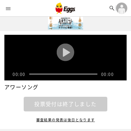


オーディション


ランキング
ログイン

記事
アカウント登録
ログイン

タイムライン
アカウント登録

ライブ情報

楽曲アップロード
00:00
00:00
アワーソング
投票受付は終了しました
審査結果の発表は後日となります