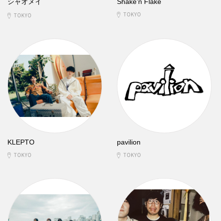
シャオメイ
Shake'n Flake
TOKYO
TOKYO
KLEPTO
pavilion
TOKYO
TOKYO