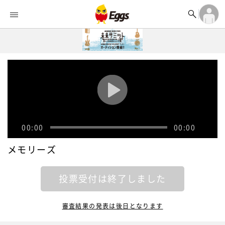


オーディション


ランキング
ログイン

記事
アカウント登録
ログイン

タイムライン
アカウント登録

ライブ情報

楽曲アップロード
00:00
00:00
メモリーズ
投票受付は終了しました
審査結果の発表は後日となります