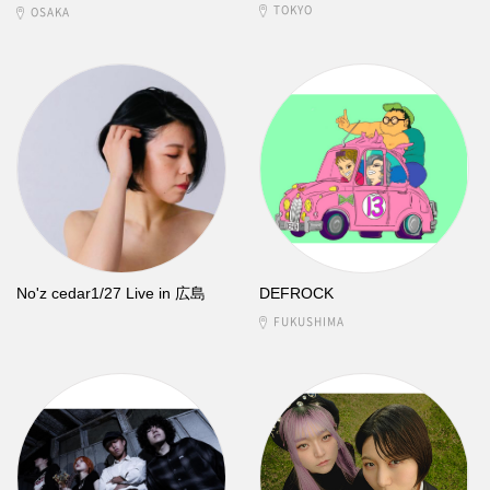
TOKYO
OSAKA
No'z cedar1/27 Live in 広島
DEFROCK
FUKUSHIMA