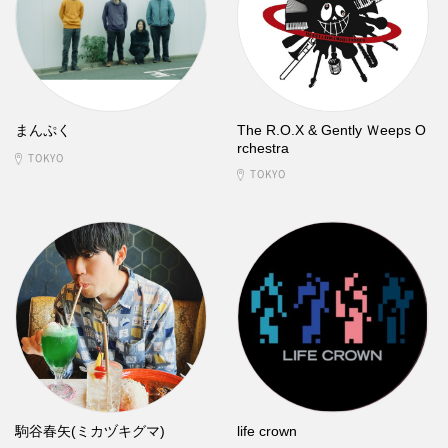
まんぷく
The R.O.X & Gently Ｗeeps O
rchestra
TOKYO
TOKYO
駒谷春矢(ミカヅキグマ)
life crown