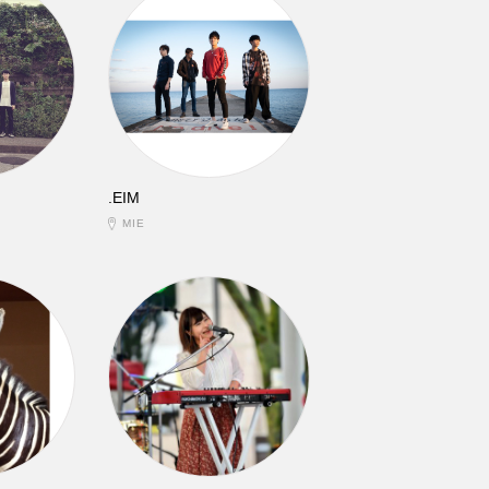
.EIM
MIE