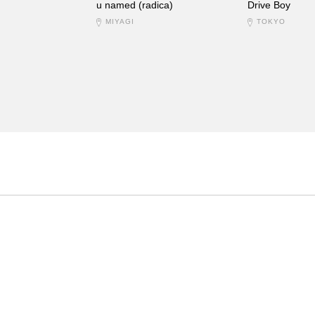
u named (radica)
Drive Boy
MIYAGI
TOKYO