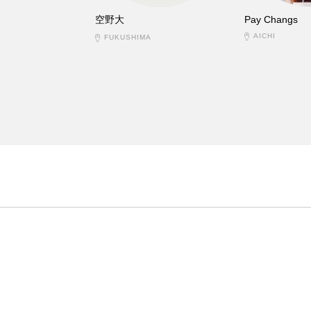
空野大
Pay Changs
AICHI
FUKUSHIMA