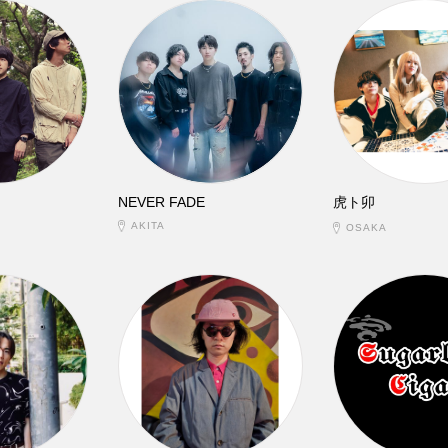
NEVER FADE
虎ト卯
AKITA
OSAKA