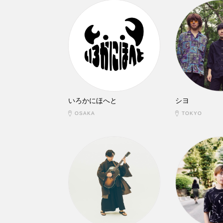
いろかにほへと
シヨ
OSAKA
TOKYO