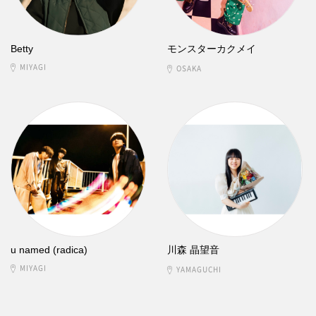
Betty
モンスターカクメイ
MIYAGI
OSAKA
u named (radica)
川森 晶望音
MIYAGI
YAMAGUCHI