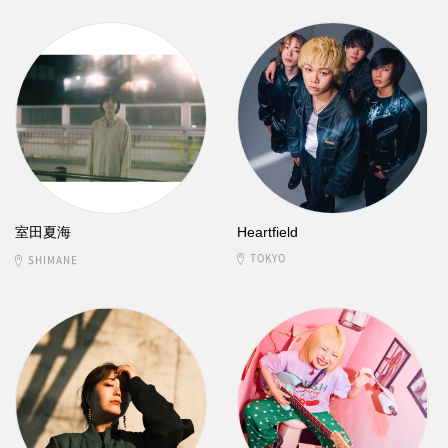
室田夏海
Heartfield
TOKYO
SHIMANE