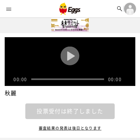


オーディション


ランキング
ログイン

記事
アカウント登録
ログイン

タイムライン
アカウント登録

ライブ情報

楽曲アップロード
00:00
00:00
秋麗
投票受付は終了しました
審査結果の発表は後日となります