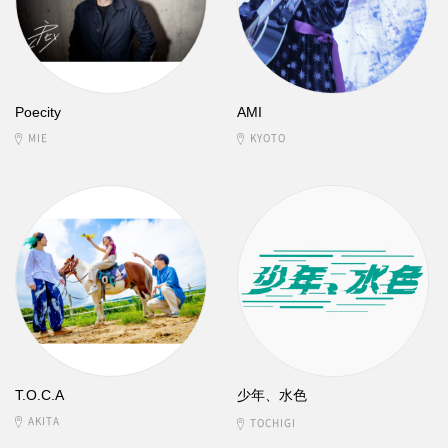
Poecity
AMI
MIE
KYOTO
T.O.C.A
少年、水色
AKITA
TOCHIGI