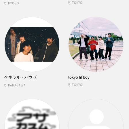
TOKYO
HYOGO
ゲネラル・パウゼ
tokyo lil boy
TOKYO
KANAGAWA