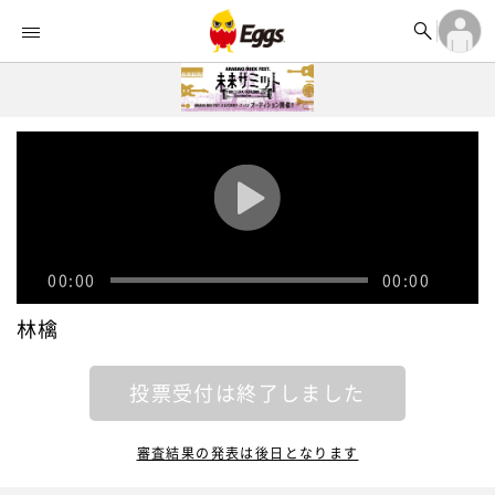


オーディション


ランキング
ログイン

記事
アカウント登録
ログイン

タイムライン
アカウント登録

ライブ情報

楽曲アップロード
00:00
00:00
林檎
投票受付は終了しました
審査結果の発表は後日となります