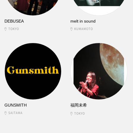
DEBUSEA
melt in sound
TOKYO
KUMAMOTO
GUNSMITH
福岡未希
SAITAMA
TOKYO