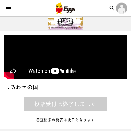


オーディション


ランキング
ログイン

記事
アカウント登録
ログイン

タイムライン
アカウント登録

ライブ情報

楽曲アップロード
しあわせの国
投票受付は終了しました
審査結果の発表は後日となります