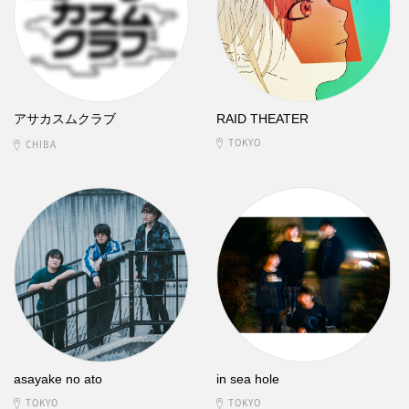
アサカスムクラブ
RAID THEATER
TOKYO
CHIBA
asayake no ato
in sea hole
TOKYO
TOKYO