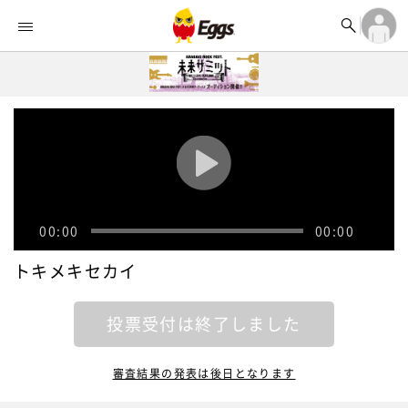


オーディション


ランキング
ログイン

記事
アカウント登録
ログイン

タイムライン
アカウント登録

ライブ情報

楽曲アップロード
00:00
00:00
トキメキセカイ
投票受付は終了しました
審査結果の発表は後日となります