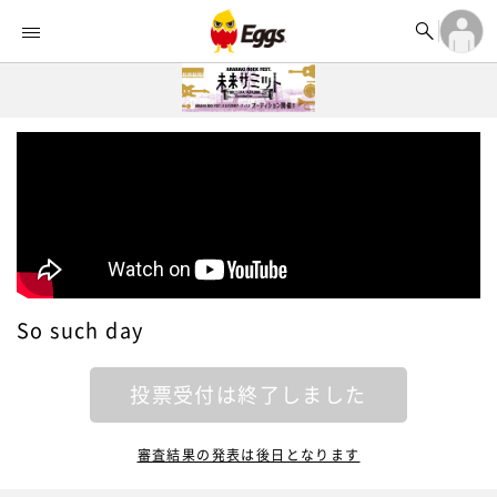


オーディション


ランキング
ログイン

記事
アカウント登録
ログイン

タイムライン
アカウント登録

ライブ情報

楽曲アップロード
So such day
投票受付は終了しました
審査結果の発表は後日となります