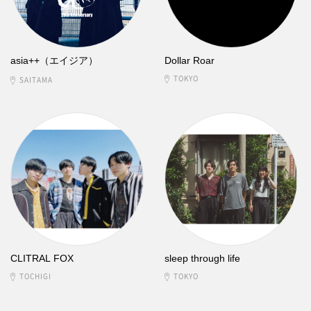
asia++（エイジア）
Dollar Roar
TOKYO
SAITAMA
CLITRAL FOX
sleep through life
TOCHIGI
TOKYO