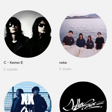
C・Keiner.E
neke
OSAKA
AOMORI