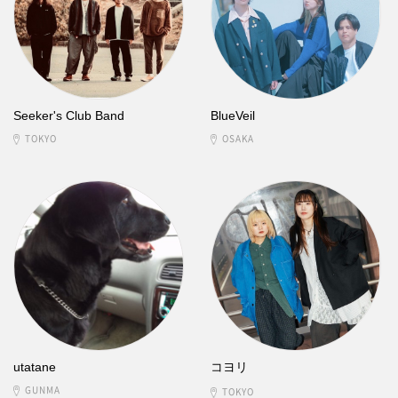
Seeker's Club Band
BlueVeil
TOKYO
OSAKA
utatane
コヨリ
GUNMA
TOKYO