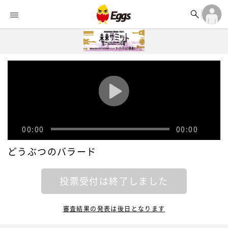


オーディション


ランキング
ログイン

記事
アカウント登録
ログイン

タイムライン
アカウント登録

ライブ情報

楽曲アップロード
00:00
00:00
どうぶつのバラード
投票受付は終了しました
審査結果の発表は後日となります