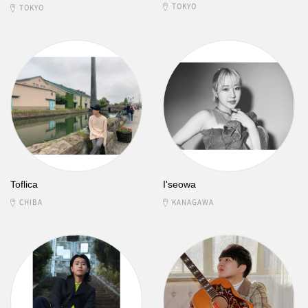
TOKYO
TOKYO
Toflica
I'seowa
CHIBA
KANAGAWA