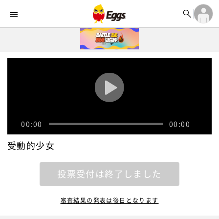


オーディション


ランキング
ログイン

記事
アカウント登録
ログイン

タイムライン
アカウント登録

ライブ情報

楽曲アップロード
00:00
00:00
受動的少女
投票受付は終了しました
審査結果の発表は後日となります