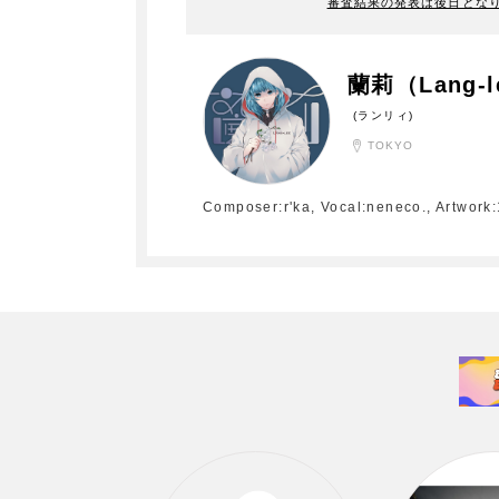
審査結果の発表は後日とな
蘭莉（Lang-l
(ランリィ)
TOKYO
Composer:r'ka, Vocal:nene