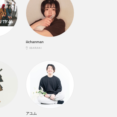
iiichanman
IBARAKI
アユム