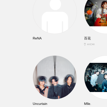
ReNA
百花
AICHI
Uncurtain
Mlle.