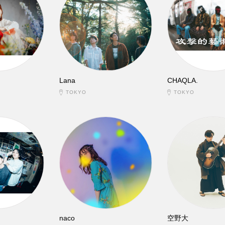
Lana
CHAQLA.
TOKYO
TOKYO
naco
空野大