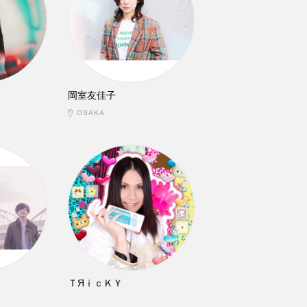
岡室友佳子
OSAKA
ＴЯｉｃＫＹ