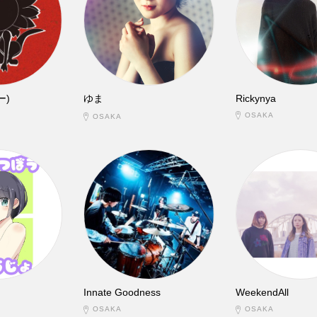
ー)
ゆま
Rickynya
OSAKA
OSAKA
Innate Goodness
WeekendAll
OSAKA
OSAKA