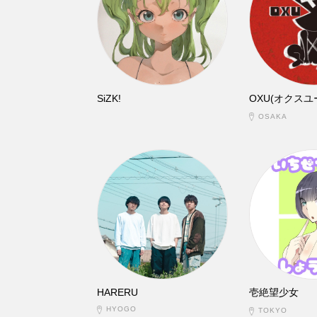
SiZK!
OXU(オクスユ
OSAKA
HARERU
壱絶望少女
HYOGO
TOKYO