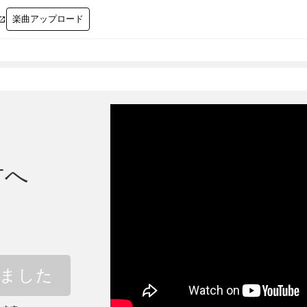
楽曲アップロード

方へ
しました