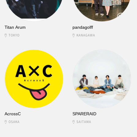
Titan Arum
pandagolff
TOKYO
KANAGAWA
AcrossC
SPARERAID
OSAKA
SAITAMA