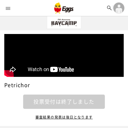


オーディション


ランキング
ログイン

記事
アカウント登録
ログイン

タイムライン
アカウント登録

ライブ情報

楽曲アップロード
Petrichor
投票受付は終了しました
審査結果の発表は後日となります