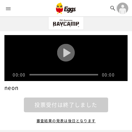


オーディション


ランキング
ログイン

記事
アカウント登録
ログイン

タイムライン
アカウント登録

ライブ情報

楽曲アップロード
00:00
00:00
neon
投票受付は終了しました
審査結果の発表は後日となります