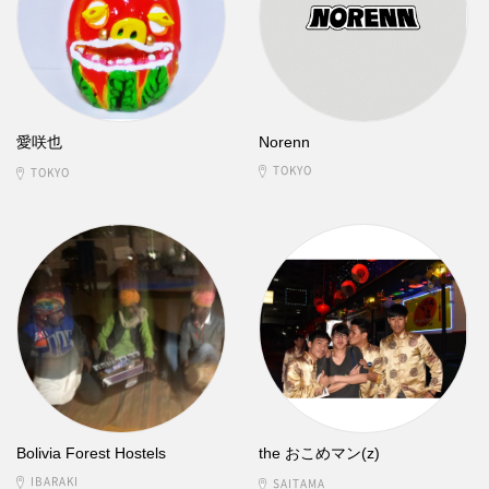
愛咲也
Norenn
TOKYO
TOKYO
Bolivia Forest Hostels
the おこめマン(z)
IBARAKI
SAITAMA