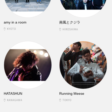
amy in a room
南風とクジラ
KYOTO
HIROSHIMA
HATASHUN
Running Meese
KANAGAWA
TOKYO