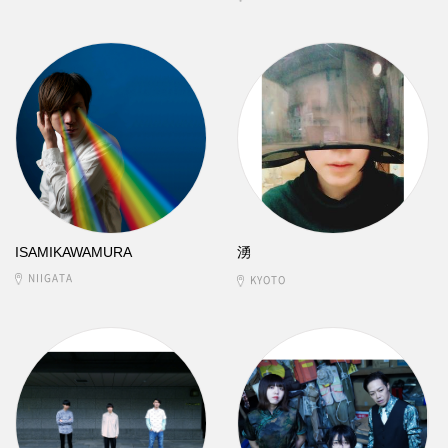
ISAMIKAWAMURA
湧
NIIGATA
KYOTO