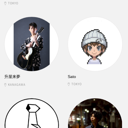
TOKYO
升屋来夢
Sato
TOKYO
KANAGAWA