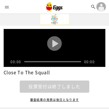


オーディション


ランキング
ログイン

記事
アカウント登録
ログイン

タイムライン
アカウント登録

ライブ情報

楽曲アップロード
00:00
00:00
Close To The Squall
投票受付は終了しました
審査結果の発表は後日となります