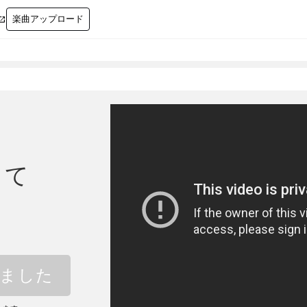
楽曲アップロード

って
しました