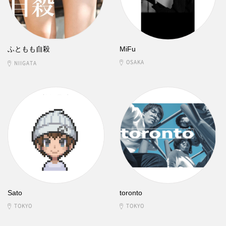
ふともも自殺
MiFu
OSAKA
NIIGATA
Sato
toronto
TOKYO
TOKYO