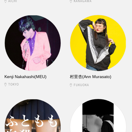
AICHI
KANAGAWA
Kenji Nakahashi(MEU)
村里杏(Ann Murasato)
TOKYO
FUKUOKA