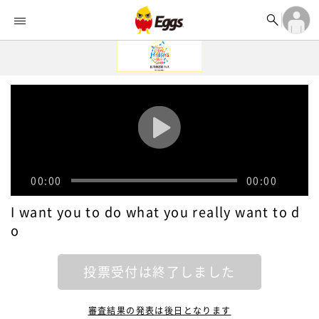


オーディション


ランキング
ログイン

記事
アカウント登録
ログイン

タイムライン
アカウント登録

ライブ情報

楽曲アップロード
00:00
00:00
I want you to do what you really want to d
o
投票受付は終了しました
審査結果の発表は後日となります