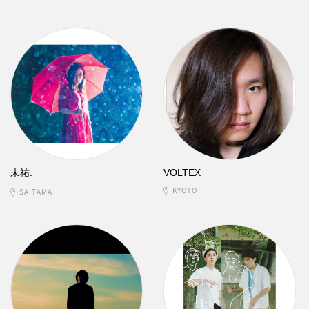
未祐.
VOLTEX
KYOTO
SAITAMA