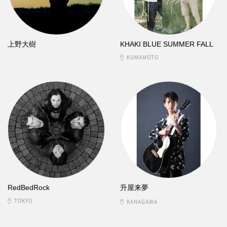
上野大樹
KHAKI BLUE SUMMER FALL
KUMAMOTO
RedBedRock
升屋来夢
TOKYO
KANAGAWA