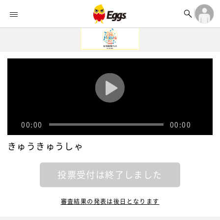


オーディション


ランキング
ログイン

記事
アカウント登録
ログイン

タイムライン
アカウント登録

ライブ情報

楽曲アップロード
00:00
00:00
きゅうきゅうしゃ
投票受付は終了しました
審査結果の発表は後日となります