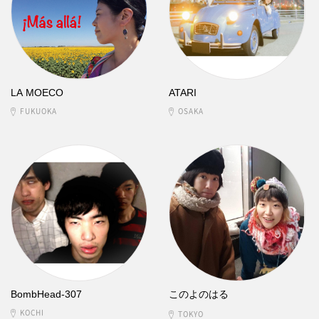
LA MOECO
ATARI
FUKUOKA
OSAKA
BombHead-307
このよのはる
KOCHI
TOKYO