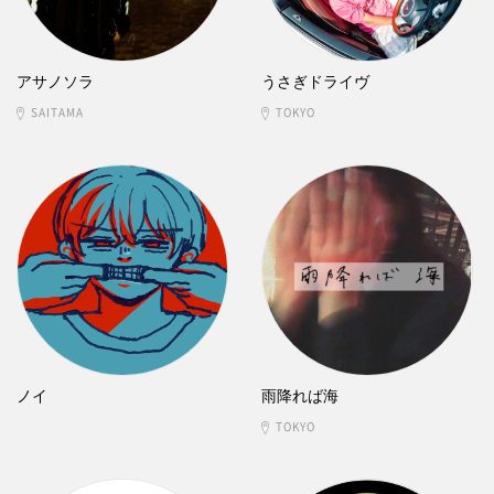
アサノソラ
うさぎドライヴ
SAITAMA
TOKYO
ノイ
雨降れば海
TOKYO