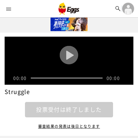


オーディション


ランキング
ログイン

記事
アカウント登録
ログイン

タイムライン
アカウント登録

ライブ情報

楽曲アップロード
00:00
00:00
Struggle
投票受付は終了しました
審査結果の発表は後日となります