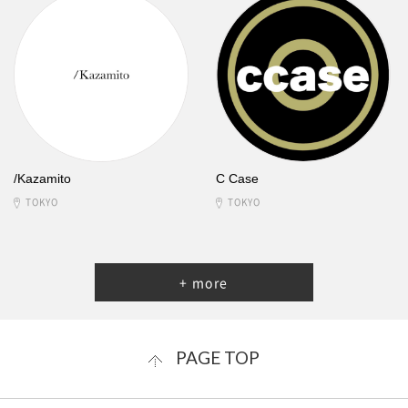
/Kazamito
C Case
TOKYO
TOKYO
+ more
PAGE TOP