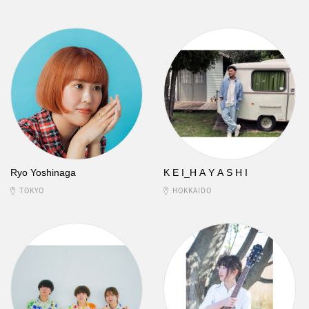
Ryo Yoshinaga
K E I_H A Y A S H I
TOKYO
HOKKAIDO