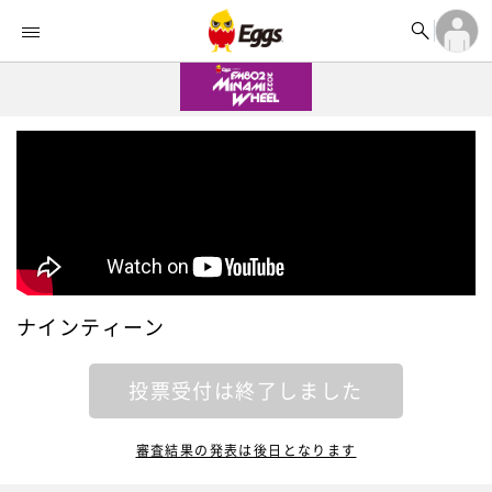


オーディション


ランキング
ログイン

記事
アカウント登録
ログイン

タイムライン
アカウント登録

ライブ情報

楽曲アップロード
ナインティーン
投票受付は終了しました
審査結果の発表は後日となります