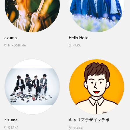
azuma
Hello Hello
HIROSHIMA
NARA
hizume
キャリアデザインラボ
OSAKA
OSAKA