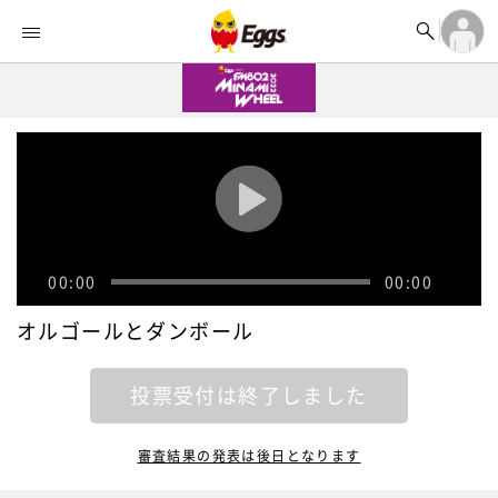


オーディション


ランキング
ログイン

記事
アカウント登録
ログイン

タイムライン
アカウント登録

ライブ情報

楽曲アップロード
00:00
00:00
オルゴールとダンボール
投票受付は終了しました
審査結果の発表は後日となります