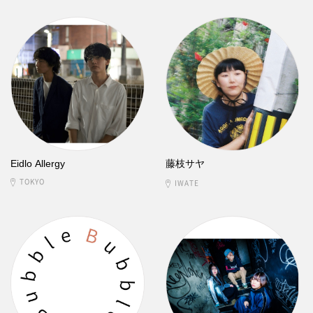
Eidlo Allergy
藤枝サヤ
TOKYO
IWATE