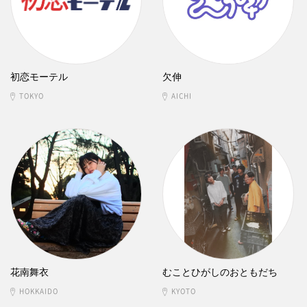
初恋モーテル
欠伸
TOKYO
AICHI
花南舞衣
むことひがしのおともだち
HOKKAIDO
KYOTO