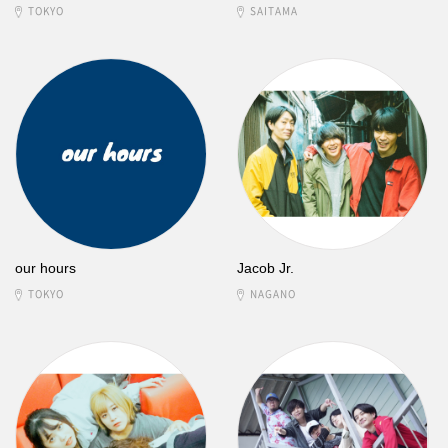
TOKYO
SAITAMA
our hours
Jacob Jr.
TOKYO
NAGANO