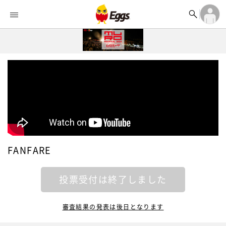


オーディション


ランキング
ログイン

記事
アカウント登録
ログイン

タイムライン
アカウント登録

ライブ情報

楽曲アップロード
FANFARE
投票受付は終了しました
審査結果の発表は後日となります