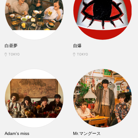
白昼夢
自爆
TOKYO
TOKYO
Adam's miss
Mr.マングース