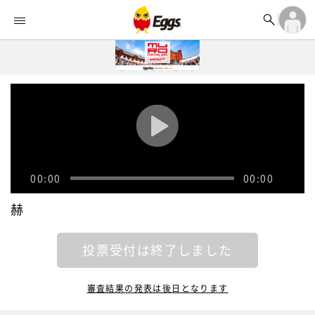


オーディション


ランキング
ログイン

記事
アカウント登録
ログイン

タイムライン
アカウント登録

ライブ情報

楽曲アップロード
00:00
00:00
赫
投票受付は終了しました
審査結果の発表は後日となります