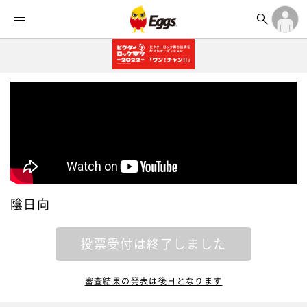


オーディション


ランキング
ログイン

記事
アカウント登録
ログイン

タイムライン
アカウント登録

ライブ情報

楽曲アップロード
陰日向
投票受付は終了しました
審査結果の発表は後日となります