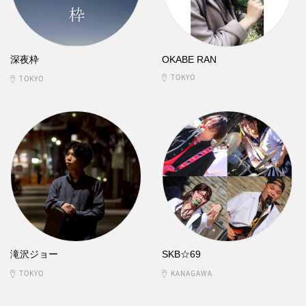
深夜枠
OKABE RAN
TOKYO
TOKYO
滝沢ジョー
SKB☆69
TOKYO
KANAGAWA