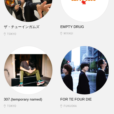
ザ・チューインガムズ
EMPTY DRUG
MIYAGI
TOKYO
307.(temporary named)
FOR TE FOUR DIE
TOKYO
FUKUOKA