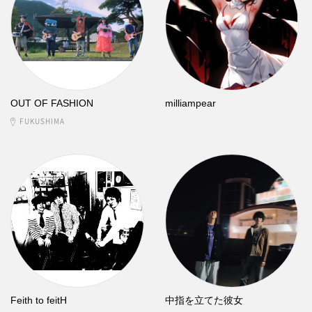
OUT OF FASHION
milliampear
FUKUSHIMA
Feith to feitH
中指を立てた彼女