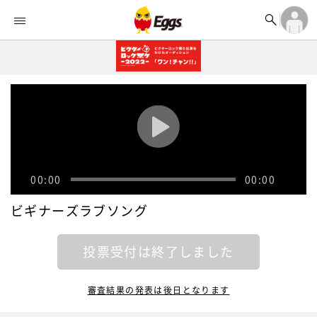


オーディション


ランキング
ログイン

記事
アカウント登録
ログイン

タイムライン
アカウント登録

ライブ情報

楽曲アップロード
00:00
00:00
ビギナーズラブソング
投票受付は終了しました
審査結果の発表は後日となります