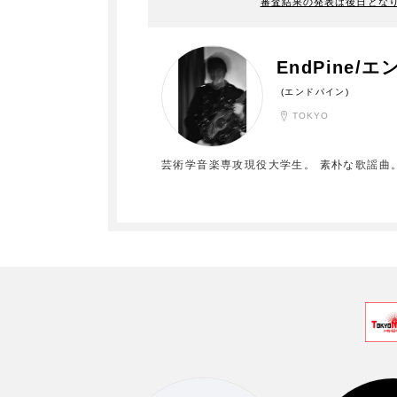
審査結果の発表は後日とな
EndPine/
(エンドパイン)
TOKYO
芸術学音楽専攻現役大学生。 素朴な歌謡曲。 YouTube ch