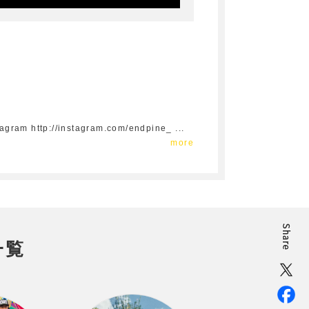
m http://instagram.com/endpine_
...
more
一覧