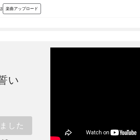
楽曲アップロード

誓い
しました