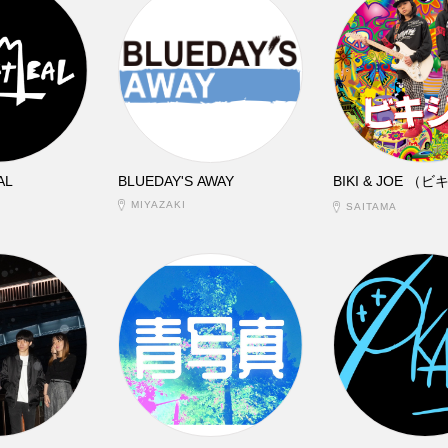
AL
BLUEDAY'S AWAY
BIKI & JOE （
MIYAZAKI
SAITAMA