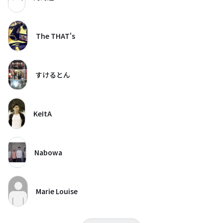
The THAT's
すけるとん
KeItA
Nabowa
Marie Louise