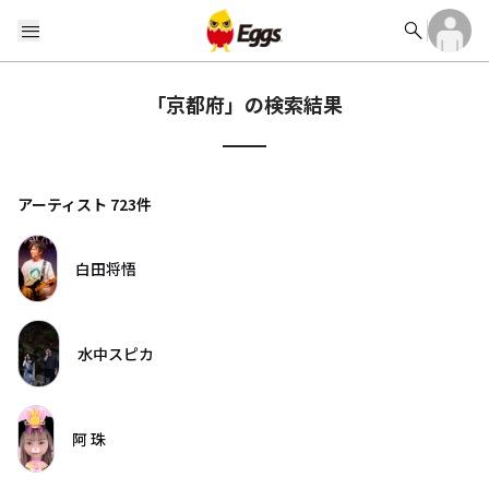
search
menu
「
京都府
」の検索結果
アーティスト
723
件
白田将悟
水中スピカ
阿 珠