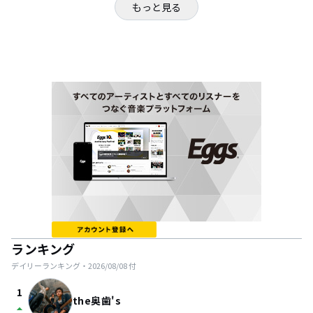
もっと見る
ランキング
デイリーランキング・
2026/08/08
付
1
the奥歯's
arrow_drop_up