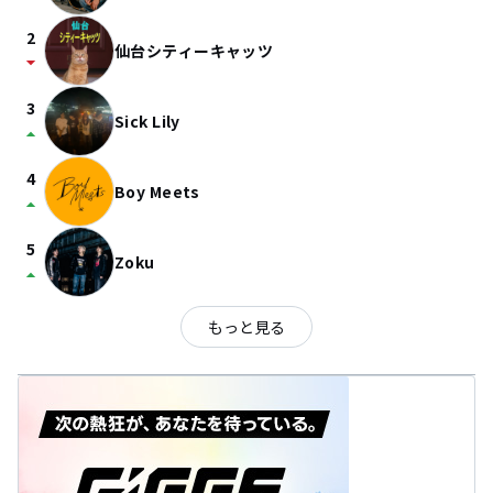
2
仙台シティーキャッツ
arrow_drop_down
3
Sick Lily
arrow_drop_up
4
Boy Meets
arrow_drop_up
5
Zoku
arrow_drop_up
もっと見る