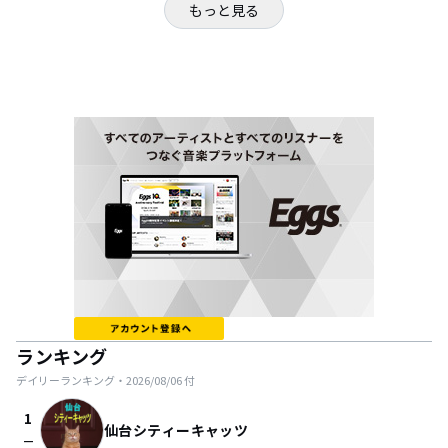
もっと見る
ランキング
デイリーランキング・
2026/08/06
付
1
仙台シティーキャッツ
check_indeterminate_small