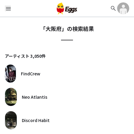
search
menu
「
大阪府
」の検索結果
アーティスト
3,050
件
FindCrew
Neo Atlantis
Discord Habit