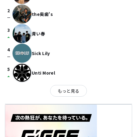
2
the奥歯's
check_indeterminate_small
3
青い春
arrow_drop_up
4
Sick Lily
check_indeterminate_small
5
Unti Morel
arrow_drop_up
もっと見る