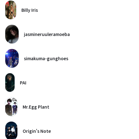
Billy Iris
jasmineruuleramoeba
simakuma-gunghoes
PAI
Mr.Egg Plant
Origin's Note