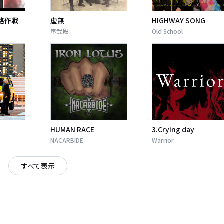
略作戦
虚無
HIGHWAY SONG
序弐段
Old School
HUMAN RACE
3.Crying day
NACARBIDE
Warrior
すべて表示