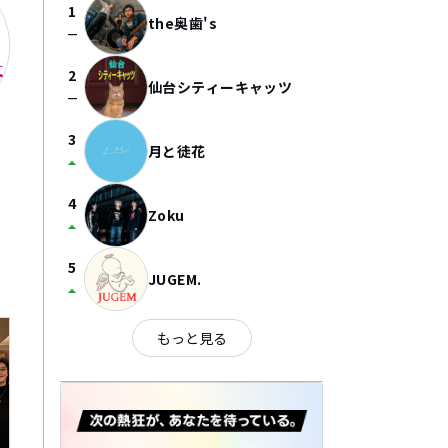
1
the奥歯's
check_indeterminate_small
2
仙台シティーキャッツ
check_indeterminate_small
3
月と徒花
arrow_drop_up
4
Zoku
arrow_drop_up
5
JUGEM.
arrow_drop_up
もっと見る