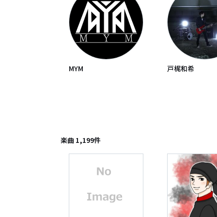
MYM
戸梶和希
楽曲
1,199
件