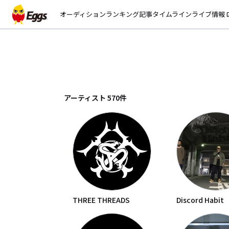
オーディション
ランキング
記事
タイムライン
ライブ情報
open_
アーティスト
570
件
THREE THREADS
Discord Habit