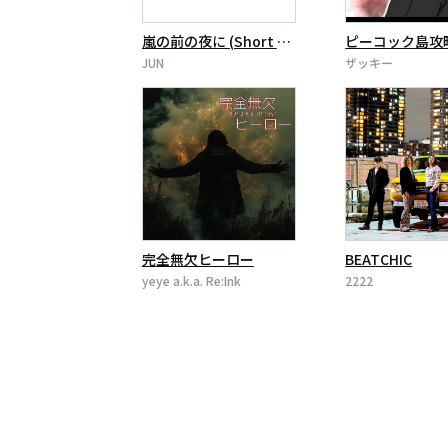
嵐の前の夜に (Short ve
ピーコック島攻
r.)
JUN
ザッキー
完全無欠ヒーロー
BEATCHIC
yeye a.k.a. Re:Ink
2222