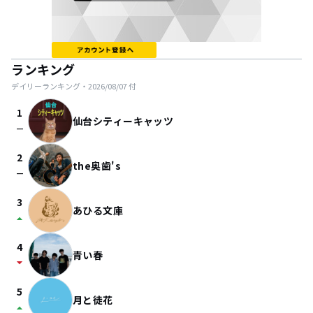
ランキング
デイリーランキング・
2026/08/07
付
1
仙台シティーキャッツ
check_indeterminate_small
2
the奥歯's
check_indeterminate_small
3
あひる文庫
arrow_drop_up
4
青い春
arrow_drop_down
5
月と徒花
arrow_drop_up