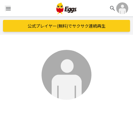
search
menu
公式プレイヤー(無料)でサクサク連続再生
realcallgirl
EggsID：
realcallgirl
ポップ
/
ポップ
We are pleased to offer verified and reputable Call Girls in Chandigarh who