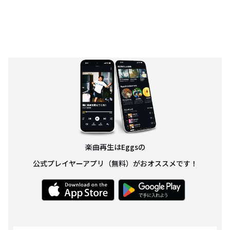
are available 24/7 and provide full safety and ultimate pleasure services
starting at ₹3500, which includes a free hotel room.
https://chandigarh.callgirlinlonavala.in/
楽曲再生はEggsの
公式プレイヤーアプリ（無料）がおオススメです！