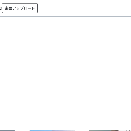
楽曲アップロード
in_new
ロック紹介ライター)
イターなど。
ー。
！
。