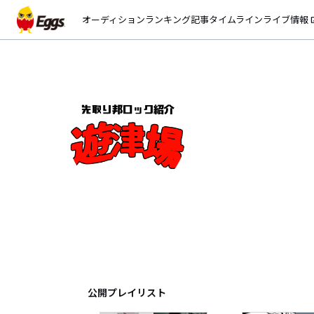
オーディション
ランキング
記事
タイムライン
ライブ情報
open_
遊津場(先取り邦
EggsID：
tameshiterudake
兵庫県
神戸在住の音楽キュレーターでラ
2019年よりEggs公式キュレータ
沢山の記事を読んでみてください
あとイベントもめっちゃしてます
公開プレイリスト