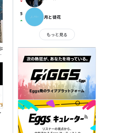
arrow_drop_down
5
月と徒花
arrow_drop_up
もっと見る
ぶ
イ
イ