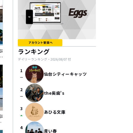
ランキング
ぶ
リ
デイリーランキング・
2026/08/07
付
1
仙台シティーキャッツ
check_indeterminate_small
2
the奥歯's
check_indeterminate_small
3
あひる文庫
arrow_drop_up
ぶ
イ
4
青い春