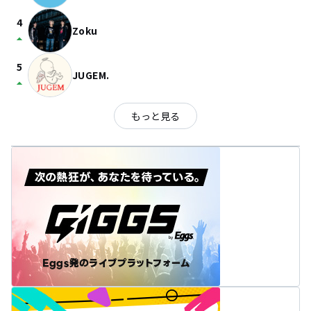
4
Zoku
arrow_drop_up
5
JUGEM.
arrow_drop_up
もっと見る