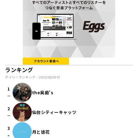
ランキング
デイリーランキング・
2026/08/09
付
1
the奥歯's
check_indeterminate_small
2
仙台シティーキャッツ
check_indeterminate_small
3
月と徒花
arrow_drop_up