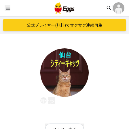
search
menu
公式プレイヤー(無料)でサクサク連続再生
仙台シティーキャッツ
EggsID：
mspsite
12
フォロワー