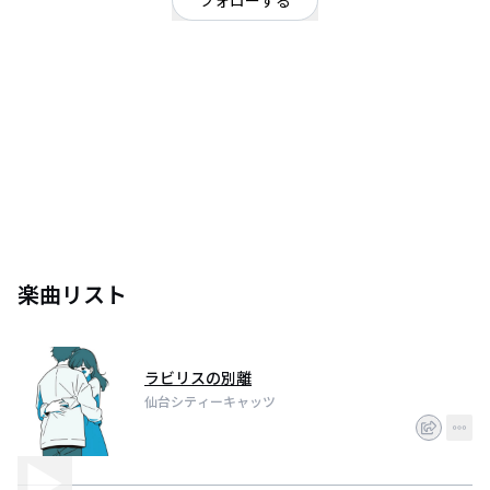
フォローする
宮城県
シンガーソングライター
/
オルタナティブ
/
ワールド・オールミクスチャー
僕らは、正直歌う事や音楽自体がそれ程好きな訳ではありません。
でも、自分たちの表現手段として最適なのが「歌作り」だとも思っていま
す。
単なるサウンドではなく、歌詞をしっかり伝えられる「歌」に拘っていま
す。
そして、異質な物の融合にチャレンジする事こそが、表現する価値があると
考えています。宜しくお願いします。
★ノージャンル・オルタナティブユニット。
ジャズ・クラシック・ラテン・ポップ・ロック・歌謡曲・古典邦楽など世界
楽曲リスト
の音楽オールミクスチャー。
★猫(ネコ)ソングライター。猫(ネコ)ソングは、現在17曲。
ストーリーソング・コミックソング・エンタメソング・ラブバラードetc
★希望の歌ライター。希望の歌は、現在11曲。
★仙台ご当地ソングライター。仙台のご当地ソングは、現在3曲。
ラビリスの別離
sakura39hana@outlook.jp
仙台シティーキャッツ