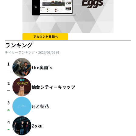
ランキング
デイリーランキング・
2026/08/09
付
1
the奥歯's
check_indeterminate_small
2
仙台シティーキャッツ
check_indeterminate_small
3
月と徒花
arrow_drop_up
4
Zoku
arrow_drop_up