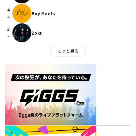
4
Boy Meets
arrow_drop_up
5
Zoku
arrow_drop_up
もっと見る