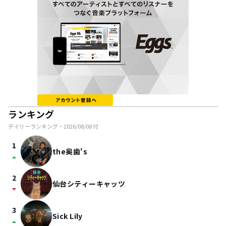
ランキング
デイリーランキング・
2026/08/08
付
1
the奥歯's
arrow_drop_up
2
仙台シティーキャッツ
arrow_drop_down
3
Sick Lily
arrow_drop_up