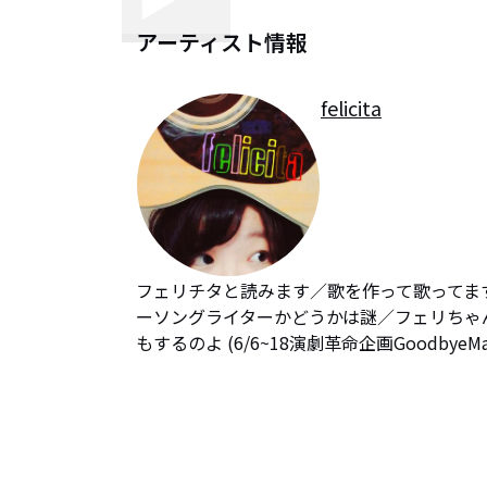
アーティスト情報
felicita
フェリチタと読みます／歌を作って歌ってま
ーソングライターかどうかは謎／フェリちゃ
もするのよ (6/6~18演劇革命企画GoodbyeMar