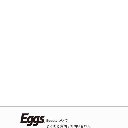
Eggsについて
よくある質問 / お問い合わせ