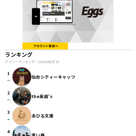
ランキング
デイリーランキング・
2026/08/07
付
1
仙台シティーキャッツ
check_indeterminate_small
2
the奥歯's
check_indeterminate_small
3
あひる文庫
arrow_drop_up
4
青い春