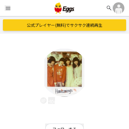
search
menu
公式プレイヤー(無料)でサクサク連続再生
Homecomings
EggsID：
0459900045
334
フォロワー