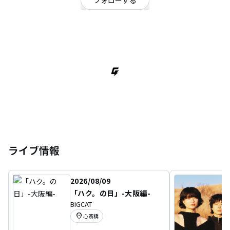
フォローする
京都府
オルタナティブ
/
ミクスチャー
京都在住､女の子3人+ 男の子1人の4ﾋﾟｰｽ･ﾊﾞﾝﾄﾞ｡｢FUJI ROCK FESTIVAL'13｣｢下
北沢ｲﾝﾃﾞｨｰﾌｧﾝｸﾗﾌﾞ2013｣｢ﾎﾞﾛﾌｪｽﾀ2013｣出演に､Veronica Falls / Computer
Magic / Norman Blake(Teenage Fanclub) といった海外ｱｰﾃｨｽﾄとの共演､自主
企画｢Special Today｣の開催など､2012 年の結成から飛躍的に活動を展開中｡
これまでに『Homecoming with me ?』(2013 年CD/10inch)､『I Want You
back』(2014 年 CD/7inch)､2014 年9 月に平賀さち枝とのｺﾗﾎﾞｼﾝｸﾞﾙ『白い光
の朝に』をﾘﾘｰｽ｡2014年12月24日､1stﾌﾙｱﾙﾊﾞﾑ『Somehow, Somewhere』をﾘ
ﾘｰｽする｡
ライブ情報
2026/08/09
「ハク。の日」-大阪編-
BIGCAT
location_on
心斎橋