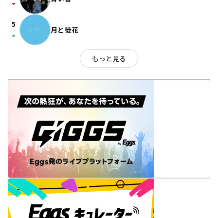
arrow_drop_down
5
月と徒花
arrow_drop_up
もっと見る